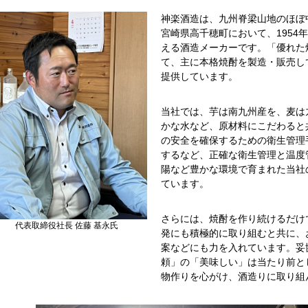
神楽酒造は、九州脊梁山地のほぼ
宮崎県高千穂町において、1954
える酒造メーカーです。「優れた
て、主に本格焼酎を製造・販売し
提供しています。
当社では、芋は南九州産を、麦は
かな水など、原材料にこだわると
の安全を確保するための衛生管理
するなど、正確な衛生管理と温度
陽など豊かな環境で育まれた当社
ています。
さらには、焼酎を作り続けるだけ
代表取締役社長 佐藤 基永氏
発にも積極的に取り組むと共に、
案などにも力を入れています。妥
頼」の「美味しい」は当たり前と
物作りを心がけ、酒造りに取り組