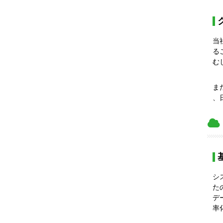
当
る
む
ま
、
シ
た
デ
率