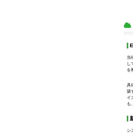
当
し
を
具
築
イ
も
シ