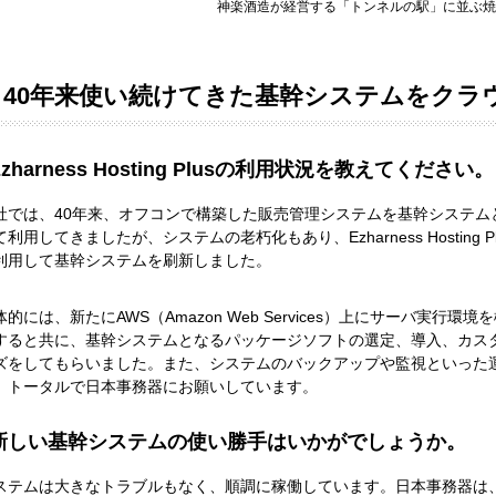
神楽酒造が経営する「トンネルの駅」に並ぶ焼
40年来使い続けてきた基幹システムをクラ
Ezharness Hosting Plusの利用状況を教えてください。
社では、40年来、オフコンで構築した販売管理システムを基幹システム
て利用してきましたが、システムの老朽化もあり、Ezharness Hosting Pl
利用して基幹システムを刷新しました。
体的には、新たにAWS（Amazon Web Services）上にサーバ実行環境
すると共に、基幹システムとなるパッケージソフトの選定、導入、カス
ズをしてもらいました。また、システムのバックアップや監視といった
、トータルで日本事務器にお願いしています。
新しい基幹システムの使い勝手はいかがでしょうか。
ステムは大きなトラブルもなく、順調に稼働しています。日本事務器は