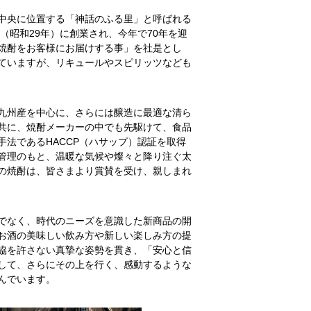
中央に位置する「神話のふる里」と呼ばれる
年（昭和29年）に創業され、今年で70年を迎
焼酎をお客様にお届けする事」を社是とし
ていますが、リキュールやスピリッツなども
九州産を中心に、さらには醸造に最適な清ら
共に、焼酎メーカーの中でも先駆けて、食品
手法であるHACCP（ハサップ）認証を取得
管理のもと、温暖な気候や燦々と降り注ぐ太
の焼酎は、皆さまより賞賛を受け、親しまれ
でなく、時代のニーズを意識した新商品の開
お酒の美味しい飲み方や新しい楽しみ方の提
協を許さない真摯な姿勢を貫き、「安心と信
して、さらにその上を行く、感動するような
んでいます。