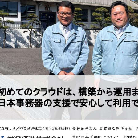
写真右より／神楽酒造株式会社 代表取締役社長 佐藤 基永氏、総務部 次長 佐藤 弘一
宮崎県高千穂町において、焼酎な