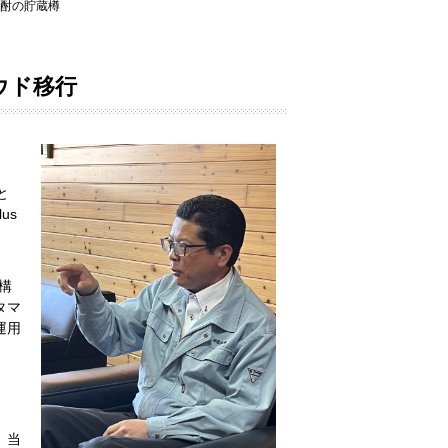
酎の貯蔵樽
ウド移行
と
us
を構
タマ
運用
、当