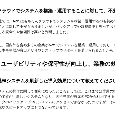
クラウドでシステムを構築・運用することに対して、不
社では、AWSはもちろんクラウドでシステムを構築・運用するのも初め
ことに対して不安もありましたが、バックアップや監視環境も整ってお
しろ安全性や信頼性は高いと判断しました。
た、国内外を含め多くの企業がAWSでシステムを構築・運用しており、Ezharne
日本事務器が窓口となりワンストップでサポートを受けられることから
ユーザビリティや保守性が向上し、業務の
基幹システムを刷新した導入効果について教えてくださ
ステムの操作に関して便利になったところとしては、これまでは専用の
のですが、新しいシステムとなり、各担当者が自席のPCから利用でき
ータのバックアップ中にシステムにアクセスできなかったのですが、そ
化やスピードアップにもつながっています。