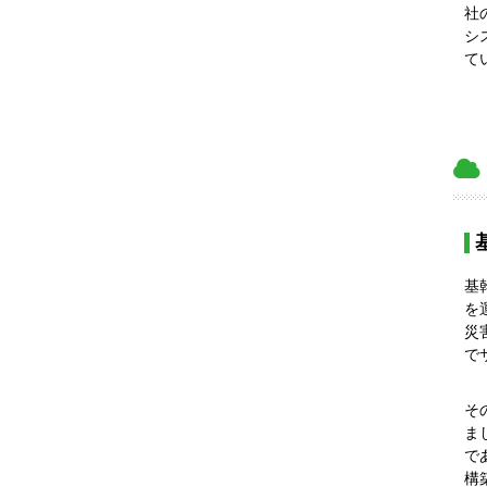
社
シ
て
基
を
災
で
そ
ま
で
構