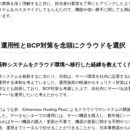
の業務を深く理解すると共に、担当者の要望を丁寧にヒアリングした上
ステムをカスタマイズしてもらえたので、機能や使い勝手に関しても満
います。
運用性とBCP対策を念頭にクラウドを選択
基幹システムをクラウド環境へ移行した経緯を教えてく
幹システムを刷新するに当たり、当初は、サーバ環境を社内に設置する
運用する体制を考えていました。運用負荷の軽減やセキュリティ対策は
害なども頻発しており、BCP対策も考慮した上で、自社内にサーバを設
サーバを運用したいと考えたからです。
のような折、Ezharness Hosting Plusによるクラウドでのシス
した。データセンターでの運用には、サーバ機器を購入し、数年後にハー
あればサーバ機器の購入・更新が不要で、機器の更新に関する手間やコ
築、運用までトータルで任せることができることから、日本事務器から