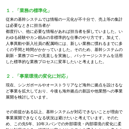
１．「業務の標準化」
従来の基幹システムでは情報の一元化が不十分で、売上等の集計
は必要なときに担当者が
都度行い、他に必要な情報があれば担当者を探していました。い
わゆる経験やカン頼みの非標準的な仕事のやり方です。加えて、
人事異動や新入社員の配属時には、新しい業務に慣れるまでに多
くの手間と時間がかかっていました。そのため、基幹システムの
刷新・業務フローの見直しを実施し、パッケージシステムを活用
した標準的な業務プロセスに変革したいと考えました。
２．「事業環境の変化に対応」
現在、シンガポールやオーストラリアなど海外に拠点を設けるな
ど事業を拡大しており、今後も海外拠点の新設や他業態への事業
展開を検討しています。
その前提がある以上、基幹システムが対応できないことが理由で
事業展開できなくなる状況は避けたいと考えています。そのた
め、この先5年、10年スパンでの外部環境・内部環境の変化に柔