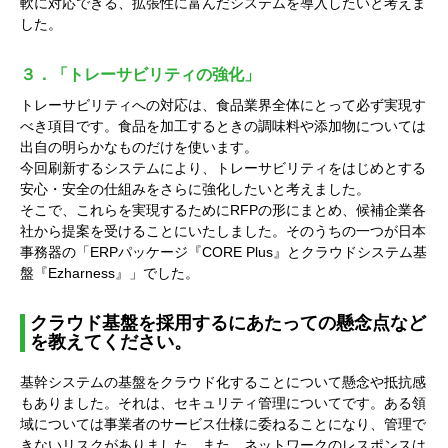
軟に対応できる、拡張性に富んだシステムを導入したいと考えま
した。
３．「トレーサビリティの強化」
トレーサビリティへの対応は、食品業界全体にとって必ず実現す
べき項目です。食品を加工するときの調味料や添加物については
出自の明らかなものだけを使います。
今回刷新するシステムにより、トレーサビリティをはじめとする
安心・安全の仕組みをさらに強化したいと考えました。
そこで、これらを実現するためにRFPの形にまとめ、候補企業各
社から提案を受けることにいたしました。そのうちの一つが日本
事務器の「ERPパッケージ『CORE Plus』とクラウドシステム基
盤『Ezharness』」でした。
クラウド基盤を採用するにあたっての懸念点など
を教えてください。
基幹システムの基盤をクラウド化することについて懸念や抵抗感
もありました。それは、セキュリティ管理についてです。ある領
域については事業者のサービス仕様に委ねることになり、管理で
きないリスクがありました。また、ネットワークのレスポンスは